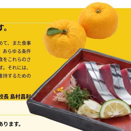
す。
めて、また食事
、あらゆる条件
食をこれらのさ
す。それには、
維持するための
校長 島村昌利
あります。