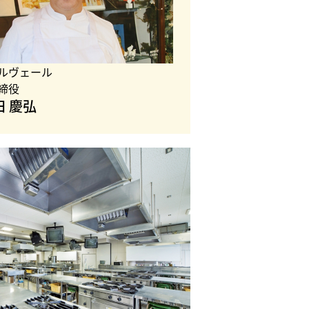
ルヴェール
締役
田 慶弘