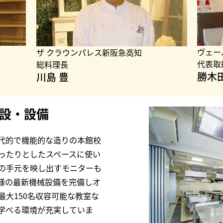
ヴェー
ザ クラウンパレス新阪急高知
代表取
総料理長
勝木
川島 豊
設・設備
代的で機能的な造りの本館校
ったりとしたスペースに使い
の手元を映し出すモニターも
様の最新機械設備を完備しオ
大150名収容可能な教室な
学べる環境が充実していま