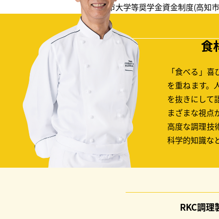
・高知市大学等奨学金資金制度(高知
食
「食べる」喜
を重ねます。
を抜きにして
まざまな視点
高度な調理技
科学的知識な
RKC調